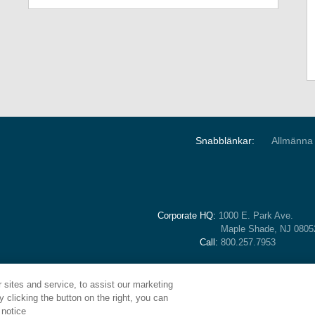
Snabblänkar:
Allmänna v
Corporate HQ:
1000 E. Park Ave.
Maple Shade, NJ 080
Call:
800.257.7953
sites and service, to assist our marketing
 clicking the button on the right, you can
 notice