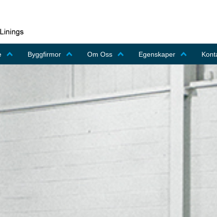
e
Byggfirmor
Om Oss
Egenskaper
Kont