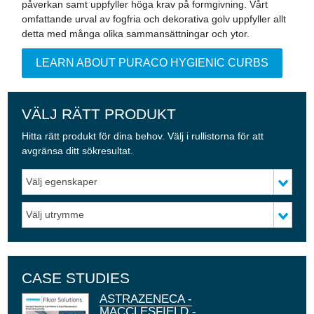
påverkan samt uppfyller höga krav på formgivning. Vårt
omfattande urval av fogfria och dekorativa golv uppfyller allt
detta med många olika sammansättningar och ytor.
LEARN ABOUT PURACO HYGIENIC CURBS
VÄLJ RÄTT PRODUKT
Hitta rätt produkt för dina behov. Välj i rullistorna för att
avgränsa ditt sökresultat.
Välj egenskaper
Välj utrymme
CASE STUDIES
ASTRAZENECA -
ALLTRISTA PLASTICS -
BOEHRINGER
MERCK - BARCELONA -
NATURA BISSÉ -
GLOBAL
MEDICAL MARIJUANA
MULTINATIONAL
GLAXOSMITHKLINE
MERCK ELECTRONICS
MACCLESFIELD -
DORSET - UK
INGELHEIM -
SPAIN
BARCELONA - SPAIN
PHARMACEUTICAL
MANUFACTURER
PHARMACEUTICAL
PLANT