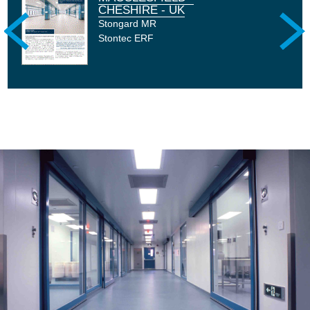
CHESHIRE - UK
BARCELONA - SPAIN
COMPANY
COMPANY
Stongard MR
Stontec ERF