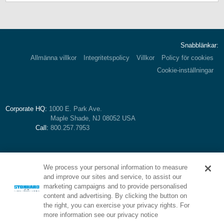
Snabblänkar:
Allmänna villkor
Integritetspolicy
Villkor
Policy för cookies
Cookie-inställningar
Corporate HQ:
1000 E. Park Ave.
Maple Shade, NJ 08052 USA
Call:
800.257.7953
We process your personal information to measure
and improve our sites and service, to assist our
marketing campaigns and to provide personalised
content and advertising. By clicking the button on
the right, you can exercise your privacy rights. For
more information see our privacy notice