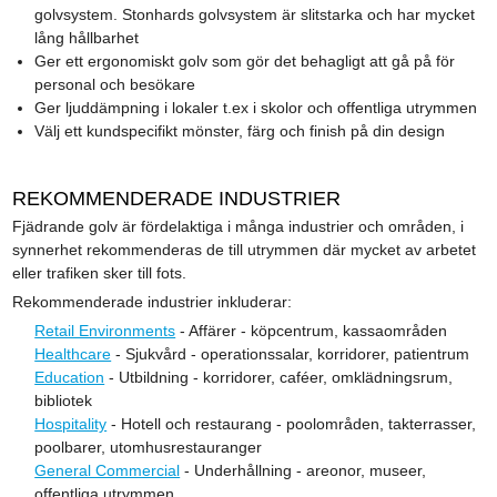
golvsystem. Stonhards golvsystem är slitstarka och har mycket
lång hållbarhet
Ger ett ergonomiskt golv som gör det behagligt att gå på för
personal och besökare
Ger ljuddämpning i lokaler t.ex i skolor och offentliga utrymmen
Välj ett kundspecifikt mönster, färg och finish på din design
REKOMMENDERADE INDUSTRIER
Fjädrande golv är fördelaktiga i många industrier och områden, i
synnerhet rekommenderas de till utrymmen där mycket av arbetet
eller trafiken sker till fots.
Rekommenderade industrier inkluderar:
Retail Environments
- Affärer - köpcentrum, kassaområden
Healthcare
- Sjukvård - operationssalar, korridorer, patientrum
Education
- Utbildning - korridorer, caféer, omklädningsrum,
bibliotek
Hospitality
- Hotell och restaurang - poolområden, takterrasser,
poolbarer, utomhusrestauranger
General Commercial
- Underhållning - areonor, museer,
offentliga utrymmen