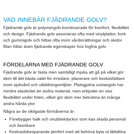
VAD INNEBÄR FJÄDRANDE GOLV?
Fjädrande golv är polymergolv konstruerade för komfort, flexibilitet
och design. Fjädrande golv associeras ofta med vinylplattor, kork
och gummigolv och hittas ofta inom vårdinrättningar och skolor.
Man hittar även fjädrande egenskaper hos fogfria golv.
FÖRDELARNA MED FJÄDRANDE GOLV
Fjädrande golv är fasta men samtidigt mjuka att gå på vilket gör
dem till det bästa valet för inredare, planerare och beslutsfattare
inom sjukvård och utbildningsmiljöer. Platsgjutna uretangolv har
mindre elasticitet än andra material, men erbjuder en viss
flexibilitet under foten, vilket gör dem mer bekväma än många
andra hårda ytor.
Några av de viktigaste förmånerna är:
Förebygger halk och snubbelolyckor som kan skada personal
och besökare
Kostnadsbesparande jämfört med att behöva byta ut lättslitna