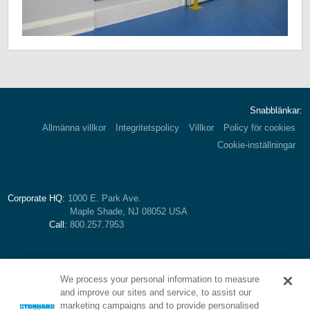
Snabblänkar:
Allmänna villkor
Integritetspolicy
Villkor
Policy för cookies
Cookie-inställningar
Corporate HQ:
1000 E. Park Ave.
Maple Shade, NJ 08052 USA
Call:
800.257.7953
We process your personal information to measure
and improve our sites and service, to assist our
marketing campaigns and to provide personalised